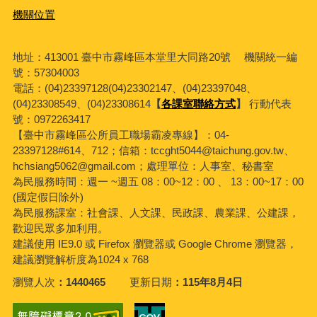
機關位置
地址：413001 臺中市霧峰區本堂里大同路20號 機關統一編
號：57304003
電話：(04)23397128(04)23302147、(04)23397048、
(04)23308549、(04)23308614
【
各課室聯絡方式
】
行動代表
號：0972263417
【臺中市霧峰區公所員工職場霸凌專線】：04-
23397128#614、712；信箱：tccght5044@taichung.gov.tw、
hchsiang5062@gmail.com；處理單位：人事室、秘書室
為民服務時間：週一 ~週五 08：00~12：00 、 13：00~17：00
(國定假日除外)
為民服務課室：社會課、人文課、民政課、農業課、公建課，
歡迎民眾多加利用。
建議使用 IE9.0 或 Firefox 瀏覽器或 Google Chrome 瀏覽器，
建議瀏覽解析度為1024 x 768
瀏覽人次
1440465
更新日期
115年8月4日