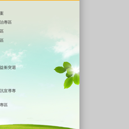
案
治專區
區
區
益衝突迴
訊宣導專
專區