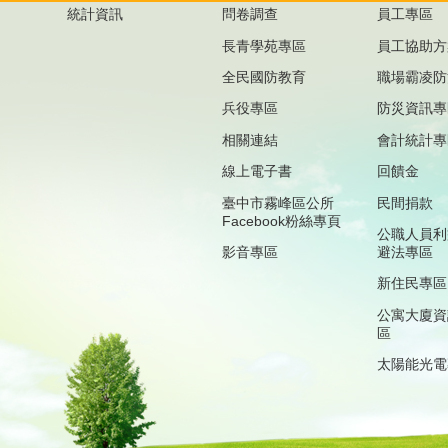
統計資訊
問卷調查
員工專區
長青學苑專區
員工協助方
全民國防教育
職場霸凌防
兵役專區
防災資訊專
相關連結
會計統計專
線上電子書
回饋金
臺中市霧峰區公所
民間捐款
Facebook粉絲專頁
公職人員利
影音專區
避法專區
新住民專區
公寓大廈資
區
太陽能光電