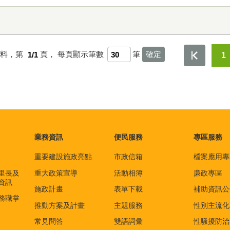
資料，第
1/1
頁，
每頁顯示筆數
筆
1
業務資訊
便民服務
專區服務
重要建設施政亮點
市政信箱
檔案應用專
里長及
重大政策宣導
活動相簿
廉政專區
資訊
施政計畫
表單下載
補助資訊公
務職掌
推動方案及計畫
主題服務
性別主流化
常見問答
雙語詞彙
性騷擾防治