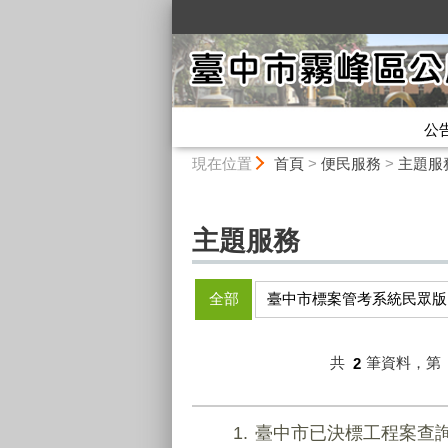
:::
公
:::
現在位置
首頁
>
便民服務
>
主題服
主題服務
全部
臺中市標案管考系統民眾版
共
2
筆資料，第
1
臺中市已決標工程案查