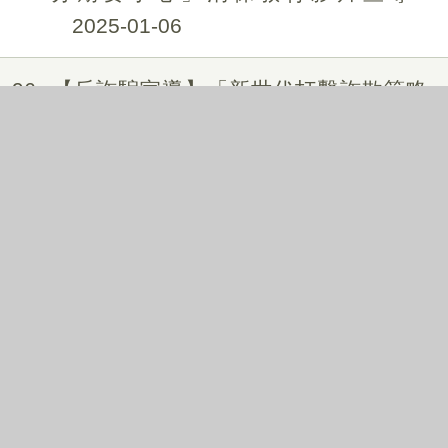
2025-01-06
96
【反詐騙宣導】「新世代打擊詐欺策略
行動綱領2.0」宣導素材，全民反詐騙!!!
2025-01-03
97
【公務機密維護宣導】警務人員官勾結
徵信社洩漏秘密資料案例
2025-01-03
98
114年農漁會選舉反賄選宣導
2025-01-02
99
【反詐騙宣導】假投資網站稱穩賺不賠
當心是假投資詐騙!!!
2024-12-24