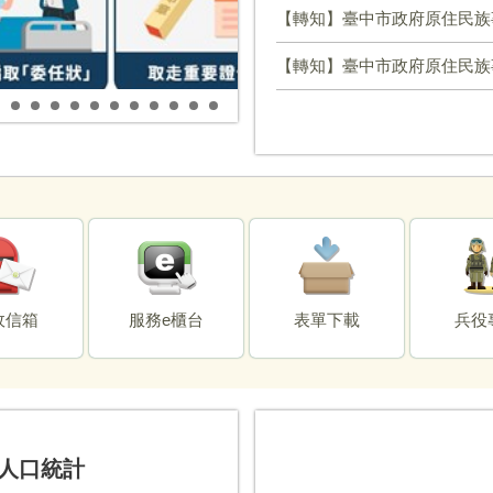
【轉知】臺中市政府原住民族事務委員會辦理「115
【轉知】臺中市政府原住民族事務委員會辦理「115年度原住民學
反賄選宣導
反賄選宣導
反賄選宣導
165打詐儀錶板
小黃公車開進霧峰
霧峰國小公托
霧峰國中公托
霧峰生態植物園區步道啟用
乾溪自行車道環線闢建
青桐林生態園區重建
望月峰獻堂登山步道
坑口公園活化
六股里烏龜溜滑梯完工
光正國小校舍重建
霧峰道路燙平再推進
乾溪公園興建
荒蕪之地變身為舊正棒球場
坑口公園公廁更新
光復新村休閒廣場設置
草湖溪自行車道熱門打卡景點
柳豐路第三期拓寬工程
免費法律諮詢
免費法律諮詢-大學生版
國民年金宣導
政信箱
服務e櫃台
表單下載
兵役
人口統計