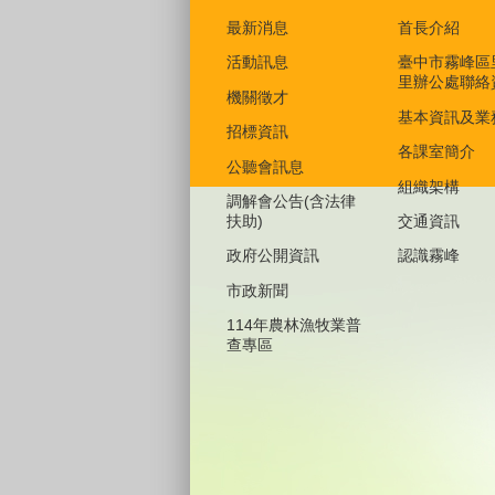
最新消息
首長介紹
活動訊息
臺中市霧峰區
里辦公處聯絡
機關徵才
基本資訊及業
招標資訊
各課室簡介
公聽會訊息
組織架構
調解會公告(含法律
扶助)
交通資訊
政府公開資訊
認識霧峰
市政新聞
114年農林漁牧業普
查專區