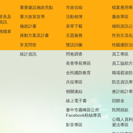
重要建設施政亮點
市政信箱
檔案應用專
里長及
重大政策宣導
活動相簿
廉政專區
資訊
施政計畫
表單下載
補助資訊公
務職掌
推動方案及計畫
主題服務
性別主流化
常見問答
雙語詞彙
性騷擾防治
統計資訊
問卷調查
員工專區
長青學苑專區
員工協助方
全民國防教育
職場霸凌防
兵役專區
防災資訊專
相關連結
會計統計專
線上電子書
回饋金
臺中市霧峰區公所
民間捐款
Facebook粉絲專頁
公職人員利
影音專區
避法專區