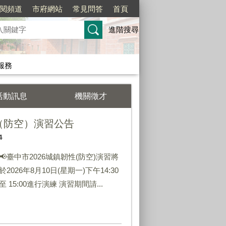
訂閱頻道
市府網站
常見問答
首頁
進階搜尋
服務
活動訊息
機關徵才
性（防空）演習公告
4
📢臺中市2026城鎮韌性(防空)演習將
於2026年8月10日(星期一)下午14:30
至 15:00進行演練 演習期間請...