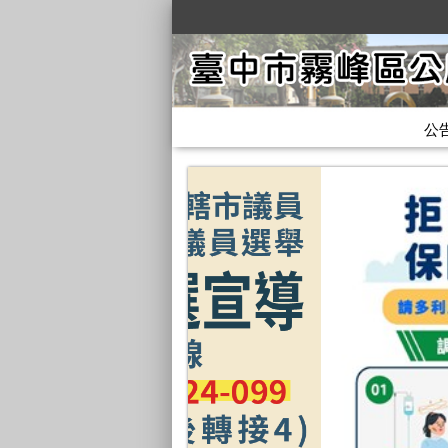
:::
公
:::