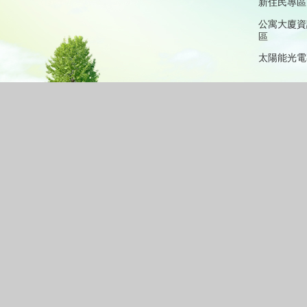
新住民專區
公寓大廈資
區
太陽能光電
資訊安全政策
機關位置
0號 機關統一編號：57304003
397048、(04)23308549、(04)23308614
【
各課室聯絡方式
】
行動代表
128#614、712；信箱：tccght5044@taichung.gov.tw、
位：人事室、秘書室
、 13：00~17：00 (國定假日除外)
、農業課、公建課，歡迎民眾多加利用。