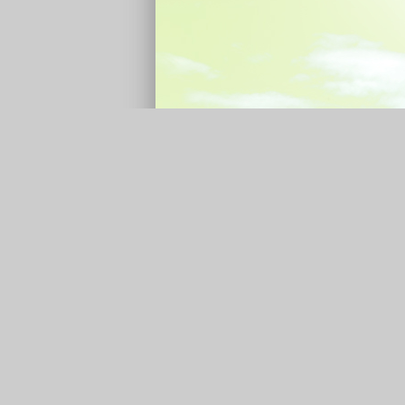
政府網站資料開放宣告
隱私權政策
地址：413001 臺中市霧峰區本堂里大同路2
電話：(04)23397128(04)23302147、(04)23
號：0972263417
【臺中市霧峰區公所員工職場霸凌專線】：04-23397
hchsiang5062@gmail.com；處理單
為民服務時間：週一 ~週五 08：00~12：00 
為民服務課室：社會課、人文課、民政課