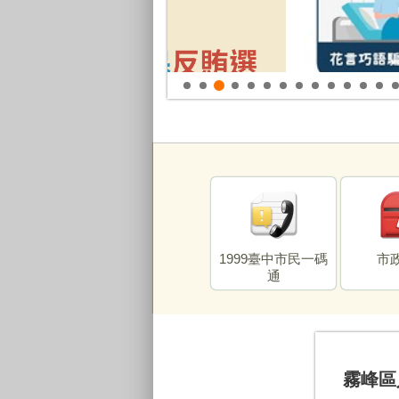
拒絕調解黃牛宣導
1999臺中市民一碼
市
通
霧峰區