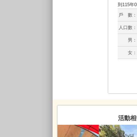
到115年
戶 數：
人口數：
男：
女：
活動相