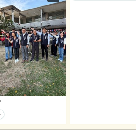
2025臺中市民野餐日（霧峰...
2026阿罩霧百年宮廟-藝文...
2026-03-16
2026阿罩霧音樂季 天籟之...
2026臺中市逍遙音樂町-峰...
多