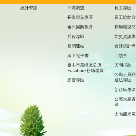
統計資訊
問卷調查
員工專區
長青學苑專區
員工協助方
全民國防教育
職場霸凌防
兵役專區
防災資訊專
相關連結
會計統計專
線上電子書
回饋金
臺中市霧峰區公所
民間捐款
Facebook粉絲專頁
公職人員利
影音專區
避法專區
新住民專區
公寓大廈資
區
太陽能光電