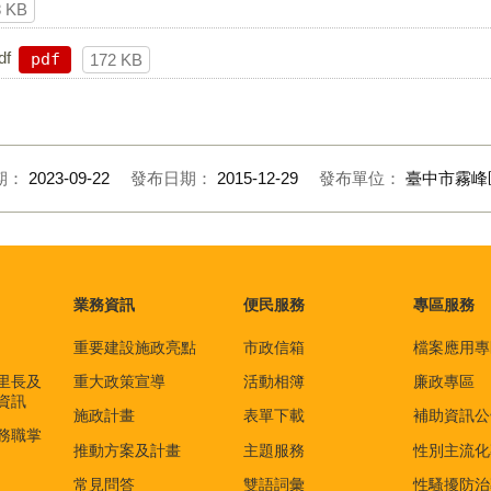
8 KB
f
pdf
172 KB
期：
2023-09-22
發布日期：
2015-12-29
發布單位：
臺中市霧峰
業務資訊
便民服務
專區服務
重要建設施政亮點
市政信箱
檔案應用專
里長及
重大政策宣導
活動相簿
廉政專區
資訊
施政計畫
表單下載
補助資訊公
務職掌
推動方案及計畫
主題服務
性別主流化
常見問答
雙語詞彙
性騷擾防治