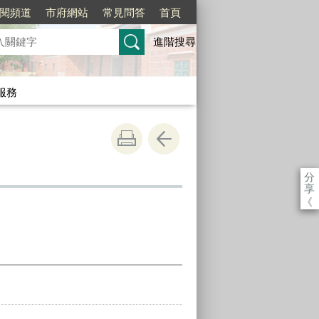
訂閱頻道
市府網站
常見問答
首頁
進階搜尋
服務
分
享
《