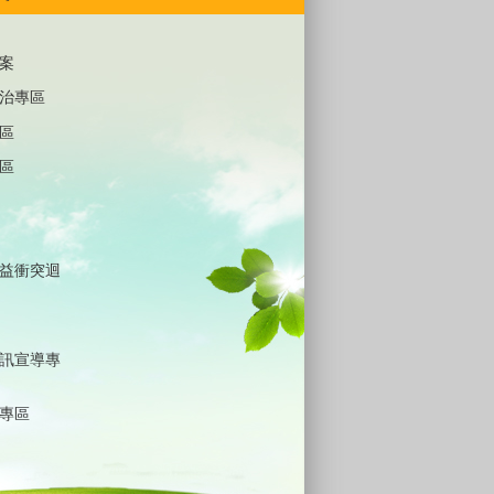
案
治專區
區
區
益衝突迴
訊宣導專
專區