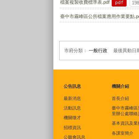
檔案複製收費標準表.pdf
pdf
19
臺中市霧峰區公所檔案應用作業要點.pd
市府分類：
一般行政
最後異動日
:::
公告訊息
機關介紹
最新消息
首長介紹
活動訊息
臺中市霧峰區
里辦公處聯絡
機關徵才
基本資訊及業
招標資訊
各課室簡介
公聽會訊息