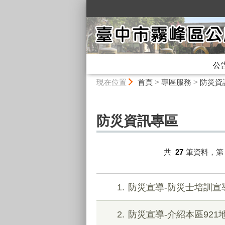
:::
公
:::
現在位置
首頁
>
專區服務
>
防災資
防災資訊專區
共
27
筆資料，
1
防災宣導-防災士培訓宣
2
防災宣導-介紹本區921