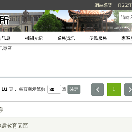
網站導覽
RSS
告訊息
機關介紹
業務資訊
便民服務
專區
訊專區
第
1/1
頁，
每頁顯示筆數
筆
1
導
地震教育園區