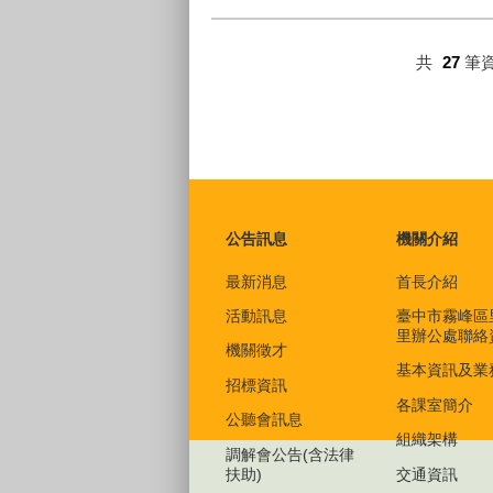
共
27
筆
:::
公告訊息
機關介紹
最新消息
首長介紹
活動訊息
臺中市霧峰區
里辦公處聯絡
機關徵才
基本資訊及業
招標資訊
各課室簡介
公聽會訊息
組織架構
調解會公告(含法律
扶助)
交通資訊