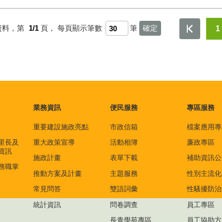
資料，第
1/1
頁，
每頁顯示筆數
筆
1
業務資訊
便民服務
專區服務
重要建設施政亮點
市政信箱
檔案應用專
里長及
重大政策宣導
活動相簿
廉政專區
資訊
施政計畫
表單下載
補助資訊公
務職掌
推動方案及計畫
主題服務
性別主流化
常見問答
雙語詞彙
性騷擾防治
統計資訊
問卷調查
員工專區
長青學苑專區
員工協助方