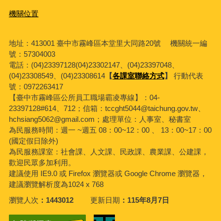
機關位置
地址：413001 臺中市霧峰區本堂里大同路20號 機關統一編
號：57304003
電話：(04)23397128(04)23302147、(04)23397048、
(04)23308549、(04)23308614
【
各課室聯絡方式
】
行動代表
號：0972263417
【臺中市霧峰區公所員工職場霸凌專線】：04-
23397128#614、712；信箱：tccght5044@taichung.gov.tw、
hchsiang5062@gmail.com；處理單位：人事室、秘書室
為民服務時間：週一 ~週五 08：00~12：00 、 13：00~17：00
(國定假日除外)
為民服務課室：社會課、人文課、民政課、農業課、公建課，
歡迎民眾多加利用。
建議使用 IE9.0 或 Firefox 瀏覽器或 Google Chrome 瀏覽器，
建議瀏覽解析度為1024 x 768
瀏覽人次
1443012
更新日期
115年8月7日