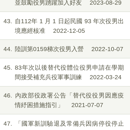
並鼓勵役男踴躍加入好友
2023-08-29
43
自112年 1 月 1 日起民國 93 年次役男出
境應經核准
2022-12-05
44
陸訓第0159梯次役男入營
2022-10-07
45
83年次以後替代役體位役男申請在學期
間接受補充兵役軍事訓練
2022-03-24
46
內政部役政署公告「替代役役男因應疫
情紓困措施指引」
2021-07-07
47
「國軍新訓驗退及常備兵因病停役停止