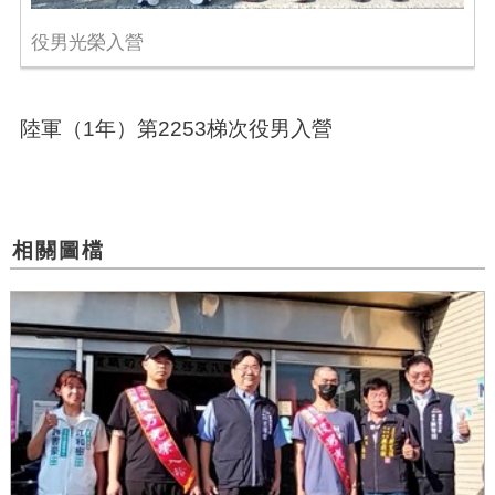
役男光榮入營
陸軍（1年）第2253梯次役男入營
相關圖檔