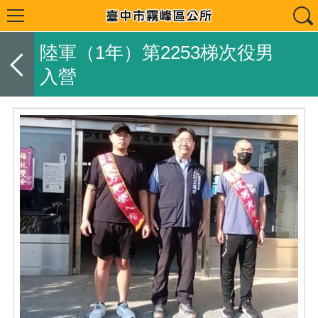
陸軍（1年）第2253梯次役男
入營