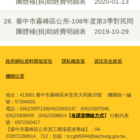
團體補(捐)助經費明細表
2020-01-13
28
臺中市霧峰區公所-108年度第3季對民間
團體補(捐)助經費明細表
2019-10-29
政府網站資料開放宣告
隱私權政策
資訊安全政策
機關位置
地址：413001 臺中市霧峰區本堂里大同路20號 機關統一編
號：57304003
電話：(04)23397128(04)23302147、(04)23397048、
(04)23308549、(04)23308614
【
各課室聯絡方式
】
行動代表
號：0972263417
【臺中市霧峰區公所員工職場霸凌專線】：04-
23397128#614、712；信箱：tccght5044@taichung.gov.tw、