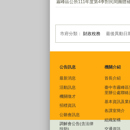
霧峰區公所111年度第4季對民間團體補-
市府分類：
財政稅務
最後異動日
:::
公告訊息
機關介紹
最新消息
首長介紹
活動訊息
臺中市霧峰區
里辦公處聯絡
機關徵才
基本資訊及業
招標資訊
各課室簡介
公聽會訊息
組織架構
調解會公告(含法律
扶助)
交通資訊