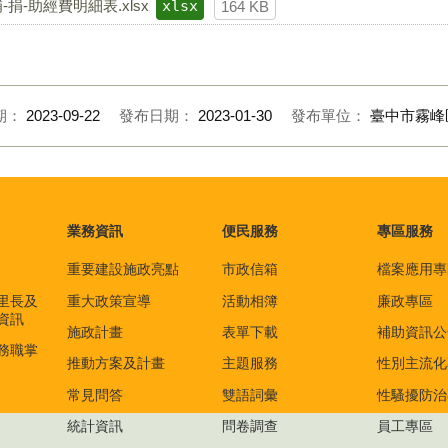
捐-助經費明細表.xlsx
xlsx
164 KB
期：
2023-09-22
發布日期：
2023-01-30
發布單位：
臺中市霧峰
業務資訊
便民服務
專區服務
重要建設施政亮點
市政信箱
檔案應用專
里長及
重大政策宣導
活動相簿
廉政專區
資訊
施政計畫
表單下載
補助資訊公
務職掌
推動方案及計畫
主題服務
性別主流化
常見問答
雙語詞彙
性騷擾防治
統計資訊
問卷調查
員工專區