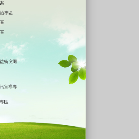
案
治專區
區
區
益衝突迴
訊宣導專
專區