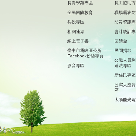
長青學苑專區
員工協助方
全民國防教育
職場霸凌防
兵役專區
防災資訊專
相關連結
會計統計專
線上電子書
回饋金
臺中市霧峰區公所
民間捐款
Facebook粉絲專頁
公職人員利
影音專區
避法專區
新住民專區
公寓大廈資
區
太陽能光電