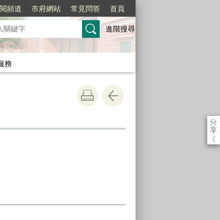
訂閱頻道
市府網站
常見問答
首頁
進階搜尋
服務
分
享
《