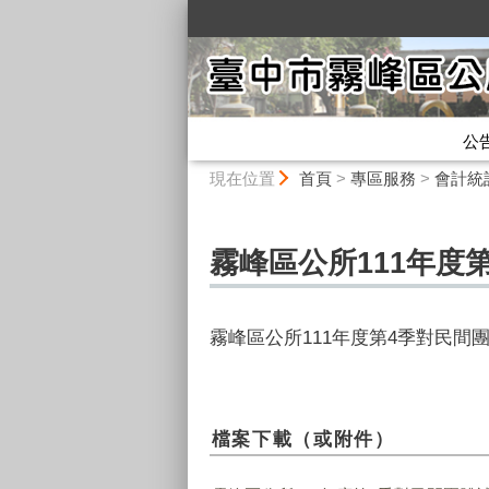
:::
公
:::
現在位置
首頁
>
專區服務
>
會計統
霧峰區公所111年度
霧峰區公所111年度第4季對民間
檔案下載（或附件）