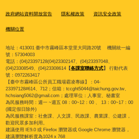
政府網站資料開放宣告
隱私權政策
資訊安全政策
機關位置
地址：413001 臺中市霧峰區本堂里大同路20號 機關統一編
號：57304003
電話：(04)23397128(04)23302147、(04)23397048、
(04)23308549、(04)23308614
【
各課室聯絡方式
】
行動代表
號：0972263417
【臺中市霧峰區公所員工職場霸凌專線】：04-
23397128#614、712；信箱：tccght5044@taichung.gov.tw、
hchsiang5062@gmail.com；處理單位：人事室、秘書室
為民服務時間：週一 ~週五 08：00~12：00 、 13：00~17：00
(國定假日除外)
為民服務課室：社會課、人文課、民政課、農業課、公建課，
歡迎民眾多加利用。
建議使用 IE9.0 或 Firefox 瀏覽器或 Google Chrome 瀏覽器，
建議瀏覽解析度為1024 x 768