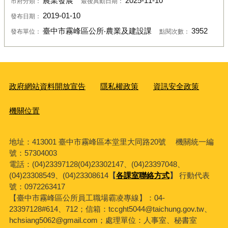
農業發展
2025-11-10
市府分類：
最後異動日期：
2019-01-10
發布日期：
臺中市霧峰區公所‧農業及建設課
3952
發布單位：
點閱次數：
政府網站資料開放宣告
隱私權政策
資訊安全政策
機關位置
地址：413001 臺中市霧峰區本堂里大同路20號 機關統一編
號：57304003
電話：(04)23397128(04)23302147、(04)23397048、
(04)23308549、(04)23308614
【
各課室聯絡方式
】
行動代表
號：0972263417
【臺中市霧峰區公所員工職場霸凌專線】：04-
23397128#614、712；信箱：tccght5044@taichung.gov.tw、
hchsiang5062@gmail.com；處理單位：人事室、秘書室