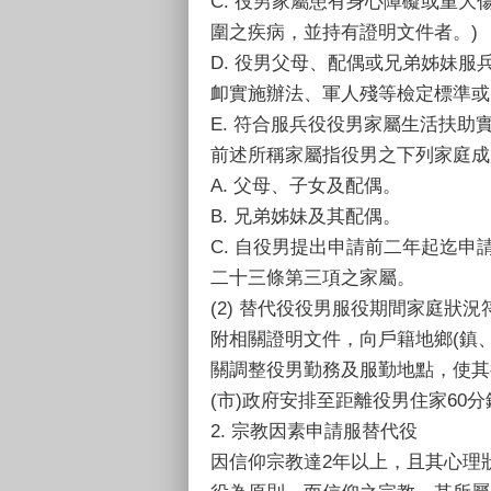
C. 役男家屬患有身心障礙或重
圍之疾病，並持有證明文件者。)
D. 役男父母、配偶或兄弟姊妹
卹實施辦法、軍人殘等檢定標準或
E. 符合服兵役役男家屬生活扶助
前述所稱家屬指役男之下列家庭成
A. 父母、子女及配偶。
B. 兄弟姊妹及其配偶。
C. 自役男提出申請前二年起迄
二十三條第三項之家屬。
(2) 替代役役男服役期間家庭
附相關證明文件，向戶籍地鄉(鎮
關調整役男勤務及服勤地點，使其
(市)政府安排至距離役男住家60
2. 宗教因素申請服替代役
因信仰宗教達2年以上，且其心理