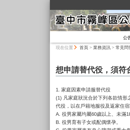
:::
公
:::
現在位置
首頁
>
業務資訊
>
常見問
想申請替代役，須符
1. 家庭因素申請服替代役
(1) 凡家庭狀況合於下列各款
代役，以在戶籍地服役及返家住宿
A. 役男家屬均屬60歲以上、未
B. 役男育有子女或配偶懷孕。