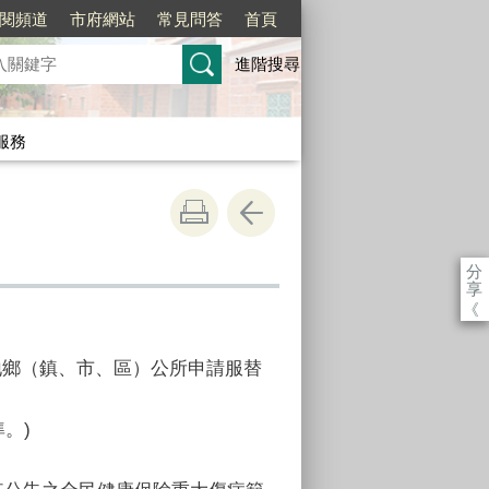
訂閱頻道
市府網站
常見問答
首頁
進階搜尋
服務
分
享
《
地鄉（鎮、市、區）公所申請服替
。)