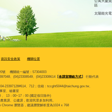
公寓大廈資
區
太陽能光電
資訊安全政策
機關位置
0號 機關統一編號：57304003
397048、(04)23308549、(04)23308614
【
各課室聯絡方式
】
行動代表
128#614、712；信箱：tccght5044@taichung.gov.tw、
位：人事室、秘書室
、 13：00~17：00 (國定假日除外)
、農業課、公建課，歡迎民眾多加利用。
gle Chrome 瀏覽器，建議瀏覽解析度為1024 x 768