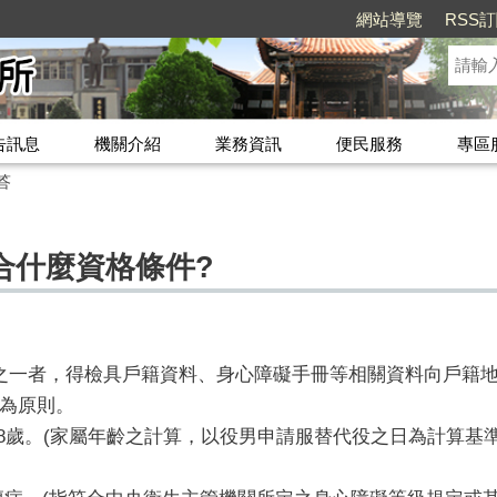
網站導覽
RSS
告訊息
機關介紹
業務資訊
便民服務
專區
答
合什麼資格條件?
情形之一者，得檢具戶籍資料、身心障礙手冊等相關資料向戶籍
為原則。
滿18歲。(家屬年齡之計算，以役男申請服替代役之日為計算基準