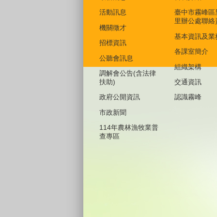
活動訊息
臺中市霧峰區
里辦公處聯絡
機關徵才
基本資訊及業
招標資訊
各課室簡介
公聽會訊息
組織架構
調解會公告(含法律
扶助)
交通資訊
政府公開資訊
認識霧峰
市政新聞
114年農林漁牧業普
查專區