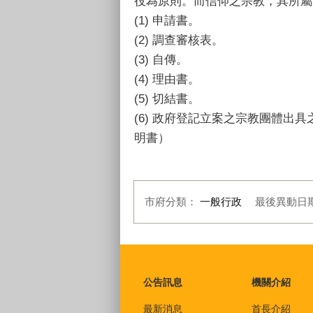
役為原則。而信仰之宗教，其所屬
(1) 申請書。
(2) 調查審核表。
(3) 自傳。
(4) 理由書。
(5) 切結書。
(6) 政府登記立案之宗教團體
明書）
市府分類：
一般行政
最後異動日
:::
公告訊息
機關介紹
最新消息
首長介紹