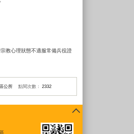
：
仰宗教心理狀態不適服常備兵役證
區公所
點閱次數：
2332
區