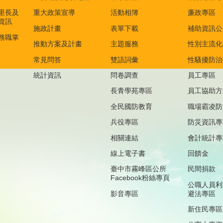
里長及
重大政策宣導
活動相簿
廉政專區
資訊
施政計畫
表單下載
補助資訊公
務職掌
推動方案及計畫
主題服務
性別主流化
常見問答
雙語詞彙
性騷擾防治
統計資訊
問卷調查
員工專區
長青學苑專區
員工協助方
全民國防教育
職場霸凌防
兵役專區
防災資訊專
相關連結
會計統計專
線上電子書
回饋金
臺中市霧峰區公所
民間捐款
Facebook粉絲專頁
公職人員利
影音專區
避法專區
新住民專區