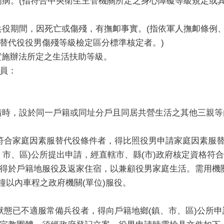
大傷病。(指符合中央衛生主管機關所定之身心障礙等級規定或
服兵役期間，因死亡或傷殘，有撫卹事實。(指依軍人撫卹條例
替代役役男傷殘等級檢定區分標準核定者。)
實施辦法所定之生活扶助等級。
員：
申請時，設於同一戶籍或同址分戶且同居共營生活之其他三親
狀況符合家庭因素服替代役條件者，得比照役男申請家庭因素服
、市、區)公所提出申請，經直轄市、縣(市)政府核定資格符
得於戶籍地服役及返家住宿，以兼顧役男家庭生活。需用機
分鐘以內車程之政府機關(單位)服役。
狀態已不適服常備兵役者，得向戶籍地鄉(鎮、市、區)公所