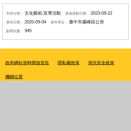
文化藝術,宣導活動
2023-09-22
市府分類：
最後異動日期：
2020-09-04
臺中市霧峰區公所
發布日期：
發布單位：
945
點閱次數：
政府網站資料開放宣告
隱私權政策
資訊安全政策
機關位置
地址：413001 臺中市霧峰區本堂里大同路20號 機關統一編
號：57304003
電話：(04)23397128(04)23302147、(04)23397048、
(04)23308549、(04)23308614
【
各課室聯絡方式
】
行動代表
號：0972263417
【臺中市霧峰區公所員工職場霸凌專線】：04-