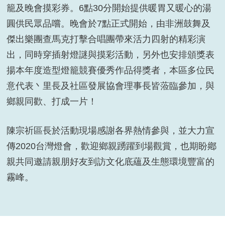
政令宣導攤位揭開序幕，並於會場發送鼠來寶造型燈
籠及晚會摸彩券。6點30分開始提供暖胃又暖心的湯
圓供民眾品嚐。晚會於7點正式開始，由非洲鼓舞及
傑出樂團查馬克打擊合唱團帶來活力四射的精彩演
出，同時穿插射燈謎與摸彩活動，另外也安排頒獎表
揚本年度造型燈籠競賽優秀作品得獎者，本區多位民
意代表丶里長及社區發展協會理事長皆蒞臨參加，與
鄉親同歡、打成一片！
陳宗祈區長於活動現場感謝各界熱情參與，並大力宣
傳2020台灣燈會，歡迎鄉親踴躍到場觀賞，也期盼鄕
親共同邀請親朋好友到訪文化底蘊及生態環境豐富的
霧峰。