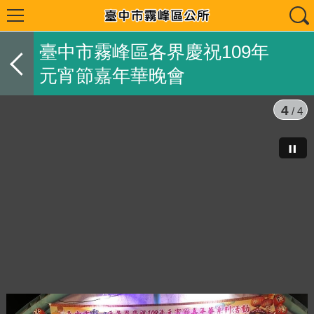
臺中市霧峰區各界慶祝109年
元宵節嘉年華晚會
4
/ 4