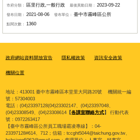
區里行政,一般行政
2023-09-22
市府分類：
最後異動日期：
2021-08-06
臺中市霧峰區公所
發布日期：
發布單位：
1360
點閱次數：
政府網站資料開放宣告
隱私權政策
資訊安全政策
機關位置
地址：413001 臺中市霧峰區本堂里大同路20號 機關統一編
號：57304003
電話：(04)23397128(04)23302147、(04)23397048、
(04)23308549、(04)23308614
【
各課室聯絡方式
】
行動代表
號：0972263417
【臺中市霧峰區公所員工職場霸凌專線】：04-
23397128#614、712；信箱：tccght5044@taichung.gov.tw、
hchsiang5062@gmail.com；處理單位：人事室、秘書室