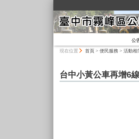
:::
公
:::
現在位置
首頁
>
便民服務
>
活動相
台中小黃公車再增6