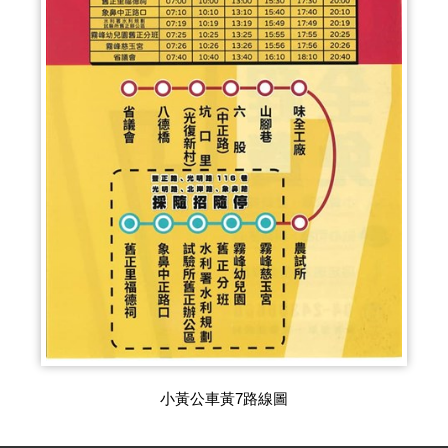
小黃公車黃7路線圖