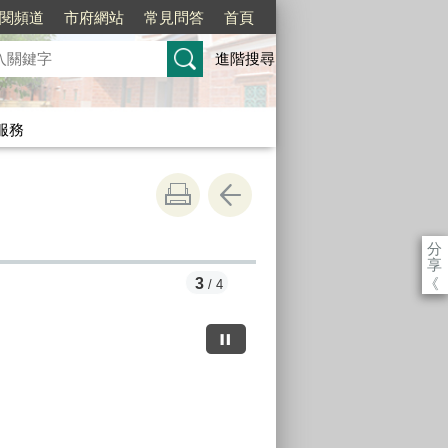
訂閱頻道
市府網站
常見問答
首頁
進階搜尋
服務
分
享
《
3
/ 4