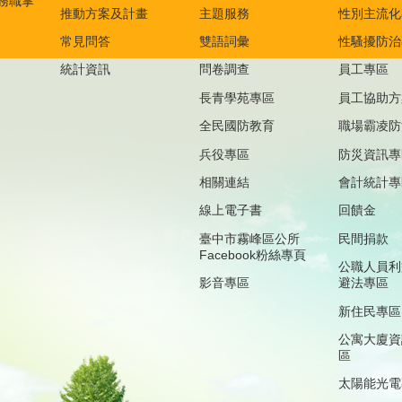
務職掌
推動方案及計畫
主題服務
性別主流化
常見問答
雙語詞彙
性騷擾防治
統計資訊
問卷調查
員工專區
長青學苑專區
員工協助方
全民國防教育
職場霸凌防
兵役專區
防災資訊專
相關連結
會計統計專
線上電子書
回饋金
臺中市霧峰區公所
民間捐款
Facebook粉絲專頁
公職人員利
影音專區
避法專區
新住民專區
公寓大廈資
區
太陽能光電