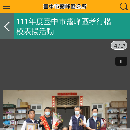
111年度臺中市霧峰區孝行楷
模表揚活動
4
/ 17