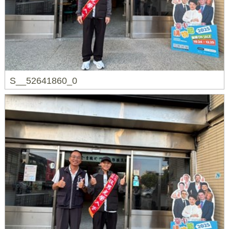
S__52641860_0