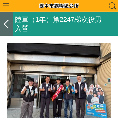
陸軍（1年）第2247梯次役男
入營