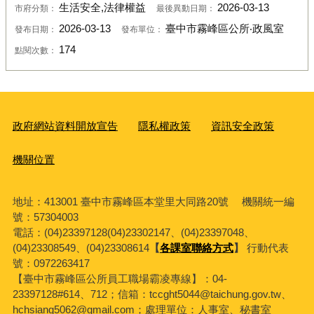
生活安全,法律權益
2026-03-13
市府分類：
最後異動日期：
2026-03-13
臺中市霧峰區公所‧政風室
發布日期：
發布單位：
174
點閱次數：
政府網站資料開放宣告
隱私權政策
資訊安全政策
機關位置
地址：413001 臺中市霧峰區本堂里大同路20號 機關統一編
號：57304003
電話：(04)23397128(04)23302147、(04)23397048、
(04)23308549、(04)23308614
【
各課室聯絡方式
】
行動代表
號：0972263417
【臺中市霧峰區公所員工職場霸凌專線】：04-
23397128#614、712；信箱：tccght5044@taichung.gov.tw、
hchsiang5062@gmail.com；處理單位：人事室、秘書室