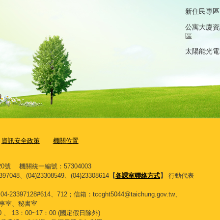
新住民專區
公寓大廈資
區
太陽能光電
資訊安全政策
機關位置
0號 機關統一編號：57304003
397048、(04)23308549、(04)23308614
【
各課室聯絡方式
】
行動代表
128#614、712；信箱：tccght5044@taichung.gov.tw、
位：人事室、秘書室
、 13：00~17：00 (國定假日除外)