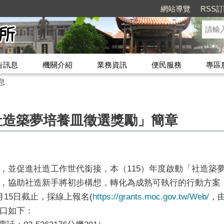
網站導覽
RSS
告訊息
機關介紹
業務資訊
便民服務
專區
息
社造築夢培養皿徵選獎勵」簡章
，並促進社造工作世代銜接，本（115）年度啟動「社造築
，協助社造新手將初步構想，轉化為成熟可執行的行動方案
15日截止，採線上報名(
https://grants.moc.gov.tw/Web/
，
口如下：