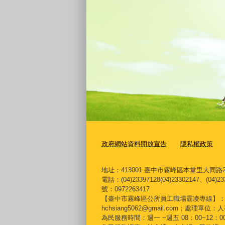
政府網站資料開放宣告
隱私權政策
地址：413001 臺中市霧峰區本堂里大同路2
電話：(04)23397128(04)23302147、(04)23
號：0972263417
【臺中市霧峰區公所員工職場霸凌專線】：04-23397
hchsiang5062@gmail.com；處理單
為民服務時間：週一 ~週五 08：00~12：00 