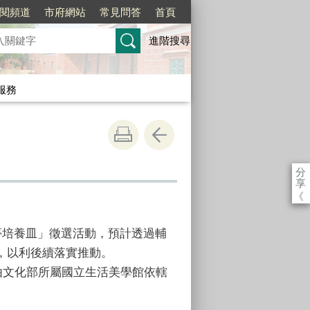
訂閱頻道
市府網站
常見問答
首頁
進階搜尋
服務
分
享
《
夢培養皿」徵選活動，預計透過輔
，以利後續落實推動。
由文化部所屬國立生活美學館依轄