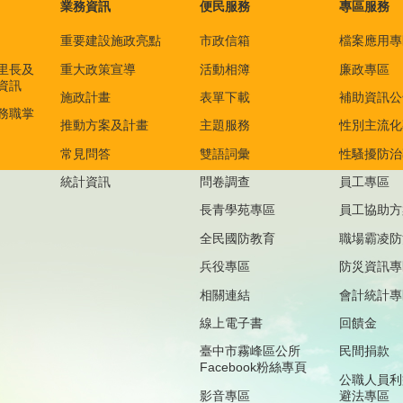
業務資訊
便民服務
專區服務
重要建設施政亮點
市政信箱
檔案應用專
里長及
重大政策宣導
活動相簿
廉政專區
資訊
施政計畫
表單下載
補助資訊公
務職掌
推動方案及計畫
主題服務
性別主流化
常見問答
雙語詞彙
性騷擾防治
統計資訊
問卷調查
員工專區
長青學苑專區
員工協助方
全民國防教育
職場霸凌防
兵役專區
防災資訊專
相關連結
會計統計專
線上電子書
回饋金
臺中市霧峰區公所
民間捐款
Facebook粉絲專頁
公職人員利
影音專區
避法專區