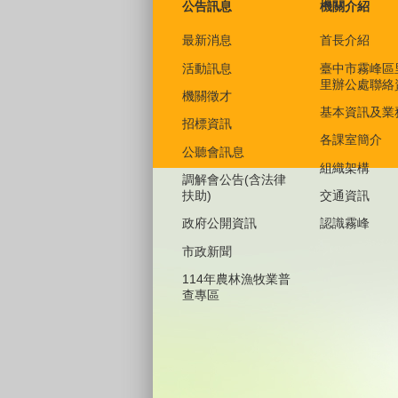
公告訊息
機關介紹
最新消息
首長介紹
活動訊息
臺中市霧峰區
里辦公處聯絡
機關徵才
基本資訊及業
招標資訊
各課室簡介
公聽會訊息
組織架構
調解會公告(含法律
扶助)
交通資訊
政府公開資訊
認識霧峰
市政新聞
114年農林漁牧業普
查專區