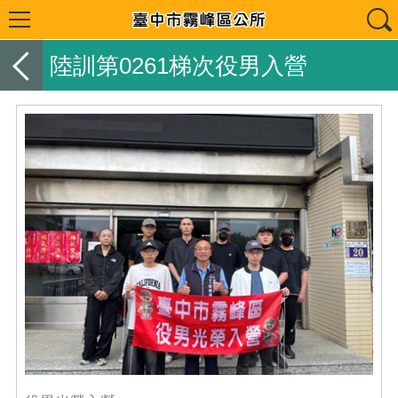
陸訓第0261梯次役男入營