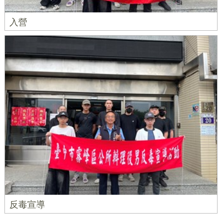
入營
反毒宣導