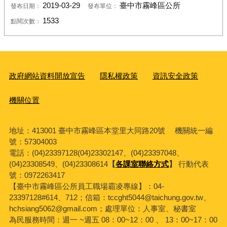
2019-03-29
臺中市霧峰區公所
發布日期：
發布單位：
1533
點閱次數：
政府網站資料開放宣告
隱私權政策
資訊安全政策
機關位置
地址：413001 臺中市霧峰區本堂里大同路20號 機關統一編
號：57304003
電話：(04)23397128(04)23302147、(04)23397048、
(04)23308549、(04)23308614
【
各課室聯絡方式
】
行動代表
號：0972263417
【臺中市霧峰區公所員工職場霸凌專線】：04-
23397128#614、712；信箱：tccght5044@taichung.gov.tw、
hchsiang5062@gmail.com；處理單位：人事室、秘書室
為民服務時間：週一 ~週五 08：00~12：00 、 13：00~17：00