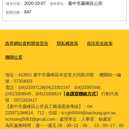
2020-10-07
臺中市霧峰區公所
發布日期：
發布單位：
647
點閱次數：
政府網站資料開放宣告
隱私權政策
資訊安全政策
機關位置
地址：413001 臺中市霧峰區本堂里大同路20號 機關統一編
號：57304003
電話：(04)23397128(04)23302147、(04)23397048、
(04)23308549、(04)23308614
【
各課室聯絡方式
】
行動代表
號：0972263417
【臺中市霧峰區公所員工職場霸凌專線】：04-
23397128#614、712；信箱：tccght5044@taichung.gov.tw、
hchsiang5062@gmail.com；處理單位：人事室、秘書室
為民服務時間：週一 ~週五 08：00~12：00 、 13：00~17：00