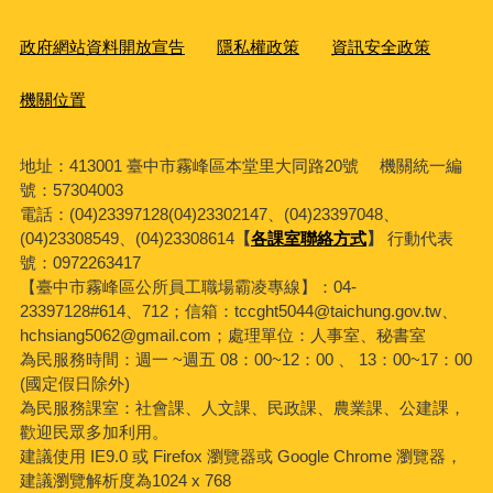
政府網站資料開放宣告
隱私權政策
資訊安全政策
機關位置
地址：413001 臺中市霧峰區本堂里大同路20號 機關統一編
號：57304003
電話：(04)23397128(04)23302147、(04)23397048、
(04)23308549、(04)23308614
【
各課室聯絡方式
】
行動代表
號：0972263417
【臺中市霧峰區公所員工職場霸凌專線】：04-
23397128#614、712；信箱：tccght5044@taichung.gov.tw、
hchsiang5062@gmail.com；處理單位：人事室、秘書室
為民服務時間：週一 ~週五 08：00~12：00 、 13：00~17：00
(國定假日除外)
為民服務課室：社會課、人文課、民政課、農業課、公建課，
歡迎民眾多加利用。
建議使用 IE9.0 或 Firefox 瀏覽器或 Google Chrome 瀏覽器，
建議瀏覽解析度為1024 x 768